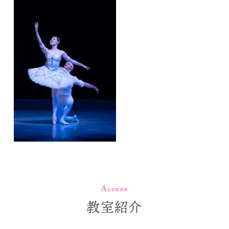
Access
教室紹介