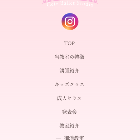
TOP
当教室の特徴
講師紹介
キッズクラス
成人クラス
発表会
教室紹介
御池教室