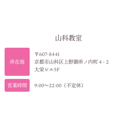
山科教室
〒607-8441
京都市山科区上野御所ノ内町４-２
所在地
大栄ビル5F
9:00〜22:00（不定休）
営業時間