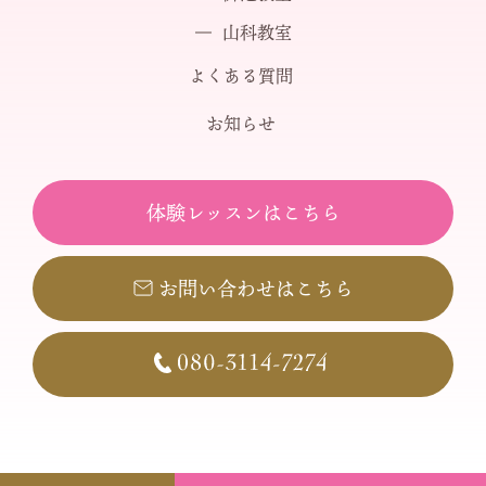
山科教室
よくある質問
お知らせ
体験レッスンはこちら
お問い合わせはこちら