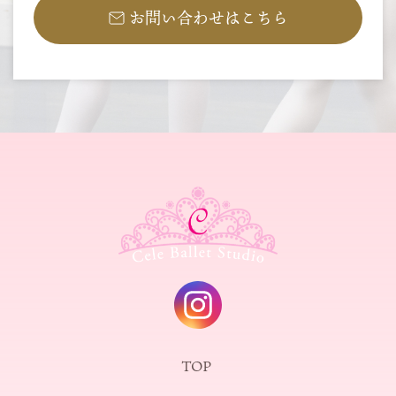
お問い合わせはこちら
TOP