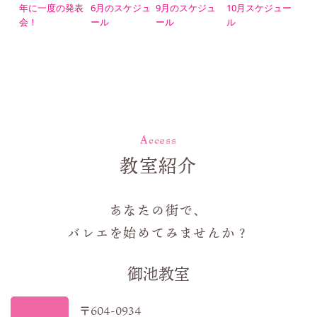
年に一度の発表
6月のスケジュ
9月のスケジュ
10月スケジュー
会！
ール
ール
ル
Access
教室紹介
あなたの街で、
バレエを始めてみませんか？
御池教室
〒604-0934